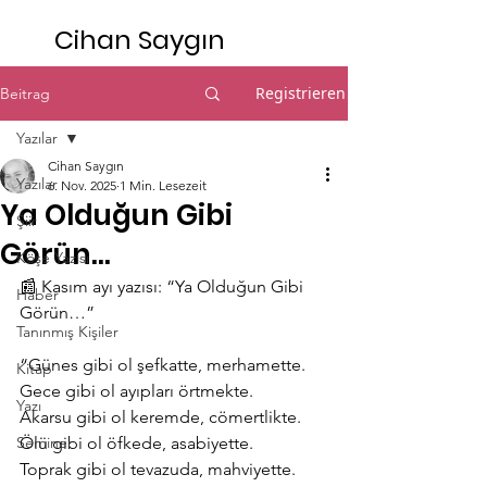
Cihan Saygın
Registrieren
Beitrag
Yazılar
Cihan Saygın
Yazılar
6. Nov. 2025
1 Min. Lesezeit
Ya Olduğun Gibi
Şiir
Görün…
Köşe Yazısı
📰 Kasım ayı yazısı: “Ya Olduğun Gibi 
Haber
Görün…” 
Tanınmış Kişiler
“Günes gibi ol şefkatte, merhamette.
Kitap
Gece gibi ol ayıpları örtmekte.
Yazı
Akarsu gibi ol keremde, cömertlikte.
Seminer
Ölü gibi ol öfkede, asabiyette.
Toprak gibi ol tevazuda, mahviyette.