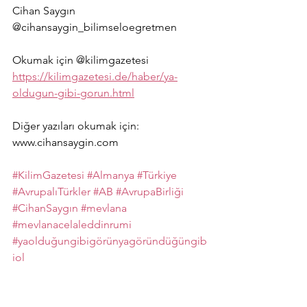
Cihan Saygın
@cihansaygin_bilimseloegretmen 
Okumak için @kilimgazetesi 
https://kilimgazetesi.de/haber/ya-
oldugun-gibi-gorun.html
Diğer yazıları okumak için: 
www.cihansaygin.com 
#KilimGazetesi
#Almanya
#Türkiye
#AvrupalıTürkler
#AB
#AvrupaBirliği
#CihanSaygın
#mevlana
#mevlanacelaleddinrumi
#yaolduğungibigörünyagöründüğüngib
iol