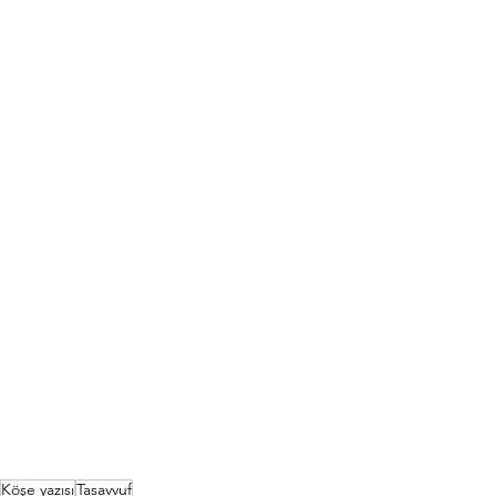
Köşe yazısı
Tasavvuf