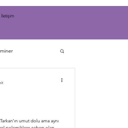
İletişim
miner
eit
a Tarkan’ın umut dolu ama aynı
ürel polemiklere sebep olan