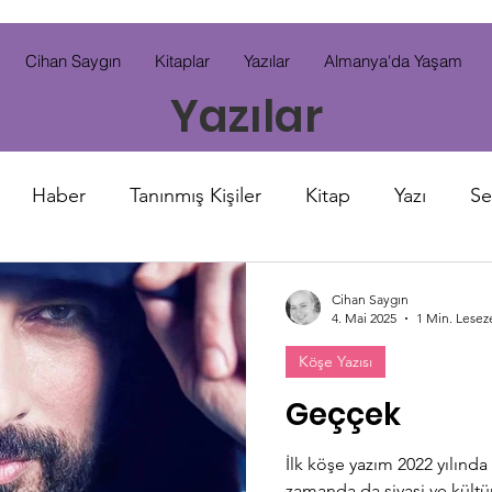
Cihan Saygın
Kitaplar
Yazılar
Almanya'da Yaşam
Yazılar
Haber
Tanınmış Kişiler
Kitap
Yazı
Se
Cihan Saygın
4. Mai 2025
1 Min. Lesez
Köşe Yazısı
Geççek
İlk köşe yazım 2022 yılınd
zamanda da siyasi ve kült