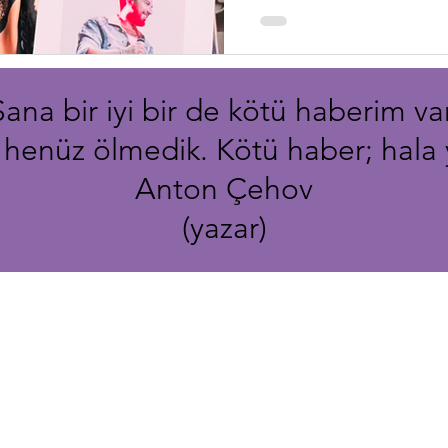
gözyaşlarına boğulan Tark
destek geldi. ‘Tam olmam 
Sana bir iyi bir de kötü haberim var
; henüz ölmedik. Kötü haber; hala 
Anton Çehov
(yazar)