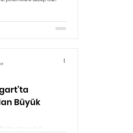
eit
gart’ta
dan Büyük
 Stuttgart konserinde