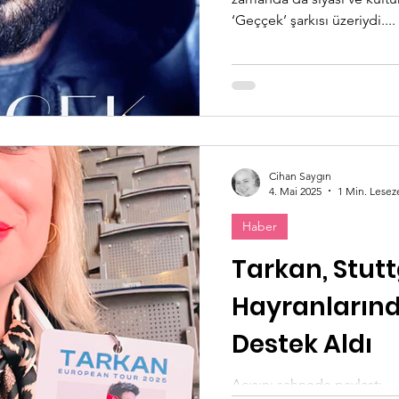
‘Geççek’ şarkısı üzeriydi....
Cihan Saygın
4. Mai 2025
1 Min. Lesez
Haber
Tarkan, Stutt
Hayranların
Destek Aldı
Acısını sahnede paylaştı…