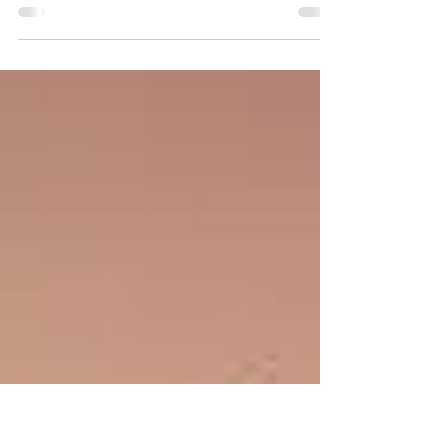
Haziran Köşe Yazısı Geçenlerde hoş olmayan
bir durum ile karşılaştım. Şaşkınlığımın
yanısıra duruma bir şekilde müdahale
etmem...