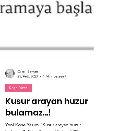
Cihan Saygın
25. Feb. 2023
1 Min. Lesezeit
Köşe Yazısı
Kusur arayan huzur
bulamaz…!