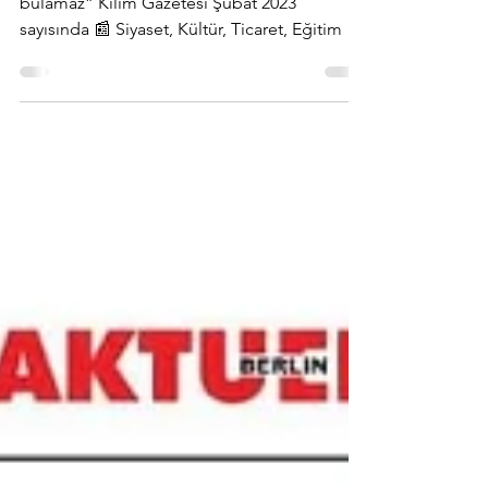
Yeni Köşe Yazım “Kusur arayan huzur
bulamaz” Kilim Gazetesi Şubat 2023
sayısında 📰 Siyaset, Kültür, Ticaret, Eğitim ve
Kültür içeren...