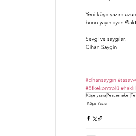
Yeni köşe yazım uzun 
bunu yayınlayan @akt
Sevgi ve saygılar, 
Cihan Saygin
#cihansaygın
#tasavv
#öfkekontrolü
#haklıl
Köşe yazısı
Peacemaker
Fe
Köşe Yazısı