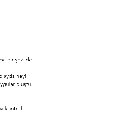
ma bir şekilde 
olayda neyi 
gular oluştu, 
yi kontrol 