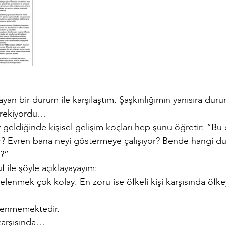
n bir durum ile karşılaştım. Şaşkınlığımın yanısıra duru
rekiyordu… 
y geldiğinde kişisel gelişim koçları hep şunu öğretir: “Bu 
 Evren bana neyi göstermeye çalışıyor? Bende hangi duy
?” 
f ile şöyle açıklayayayım:
kelenmek çok kolay. En zoru ise öfkeli kişi karşısında öfke
elenmemektedir. 
karşısında… 