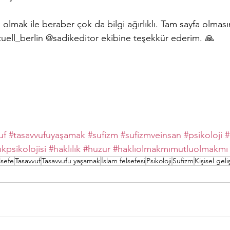
olmak ile beraber çok da bilgi ağırlıklı. Tam sayfa olma
uell_berlin @sadikeditor ekibine teşekkür ederim. 🙏
uf
#tasavvufuyaşamak
#sufizm
#sufizmveinsan
#psikoloji
#
ıkpsikolojisi
#haklılık
#huzur
#haklıolmakmımutluolmakmı
lsefe
Tasavvuf
Tasavvufu yaşamak
İslam felsefesi
Psikoloji
Sufizm
Kişisel geli