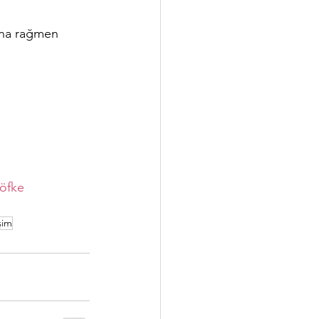
sına rağmen 
öfke
şim