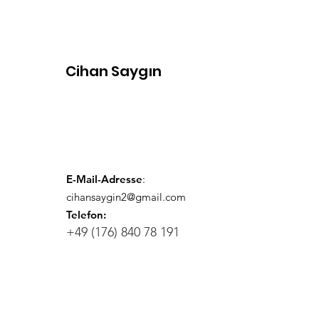
Cihan Saygın
Googlelayan Nesilden
Promptlayan Nesile
E-Mail-Adresse
:
cihansaygin2@gmail.com
Telefon:
+49 (176) 840 78 191