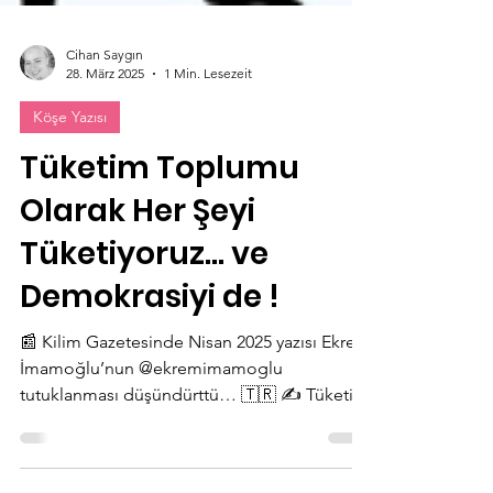
Cihan Saygın
28. März 2025
1 Min. Lesezeit
Köşe Yazısı
Tüketim Toplumu
Olarak Her Şeyi
Tüketiyoruz… ve
Demokrasiyi de !
📰 Kilim Gazetesinde Nisan 2025 yazısı Ekrem
İmamoğlu’nun @ekremimamoglu