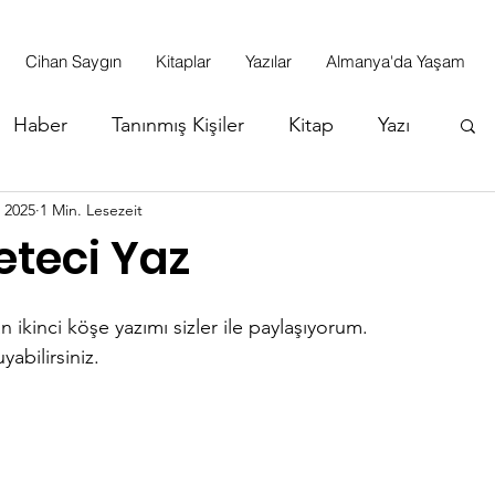
Cihan Saygın
Kitaplar
Yazılar
Almanya'da Yaşam
Haber
Tanınmış Kişiler
Kitap
Yazı
i 2025
1 Min. Lesezeit
eteci Yaz
n ikinci köşe yazımı sizler ile paylaşıyorum. 
abilirsiniz. 