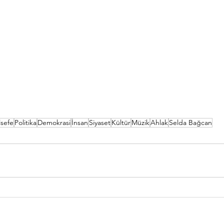
lsefe
Politika
Demokrasi
İnsan
Siyaset
Kültür
Müzik
Ahlak
Selda Bağcan