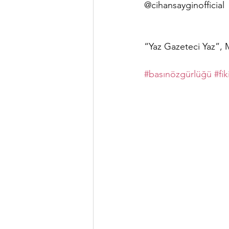
@cihansayginofficial 
“Yaz Gazeteci Yaz”, M
#basınözgürlüğü
#fi