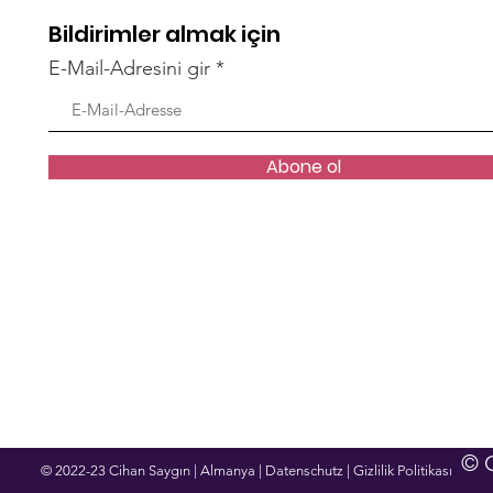
Bildirimler almak için
KADIN VAR, TARİH VAR
E-Mail-Adresini gir
EMP
ZAM
Abone ol
© 
© 2022-23 Cihan Saygın | Almanya | Datenschutz | Gizlilik Politikası