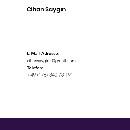
Cihan Saygın
Googlelayan Nesilden
Promptlayan Nesile
E-Mail-Adresse
:
cihansaygin2@gmail.com
Telefon:
+49 (176) 840 78 191